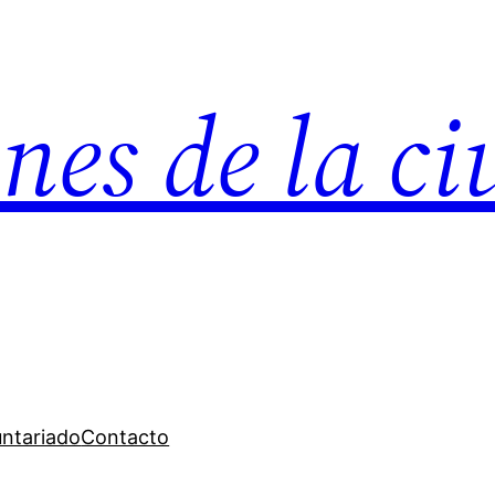
nes de la c
untariado
Contacto