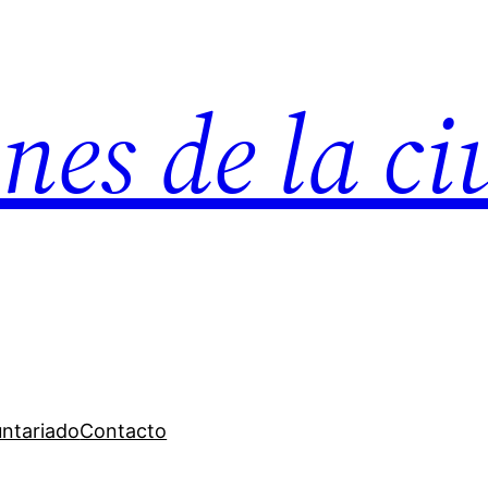
nes de la c
untariado
Contacto