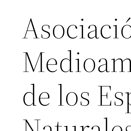
Asociaci
Medioam
de los Es
Naturale