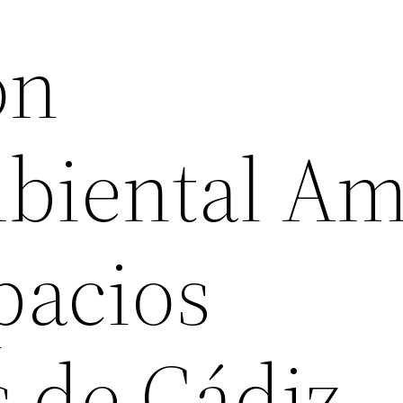
ón
biental Am
pacios
s de Cádiz