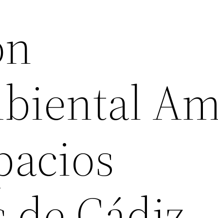
ón
biental Am
pacios
s de Cádiz