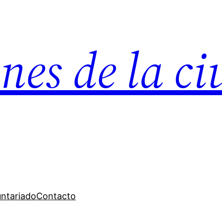
nes de la c
untariado
Contacto