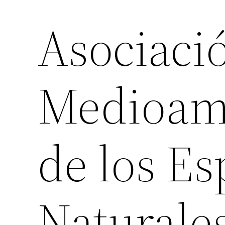
Asociaci
Medioam
de los Es
Naturale