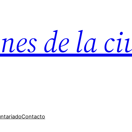
nes de la c
untariado
Contacto