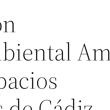
ón
biental Am
pacios
s de Cádiz