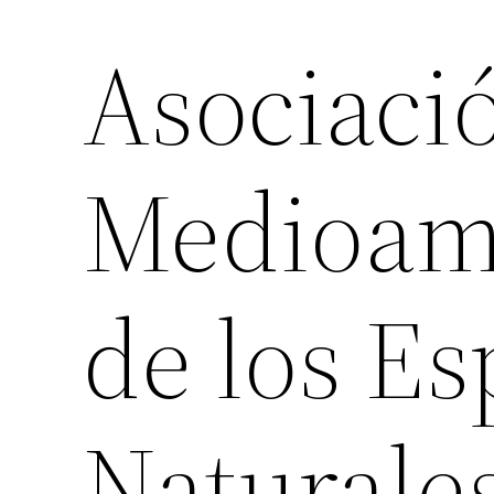
Asociaci
Medioam
de los Es
Naturale