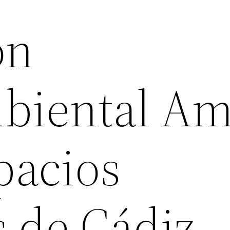
ón
biental Am
pacios
s de Cádiz