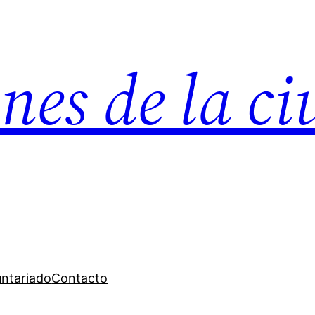
nes de la c
untariado
Contacto