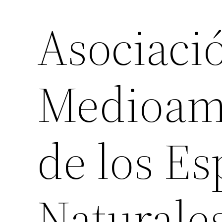
Asociaci
Medioam
de los Es
Naturale