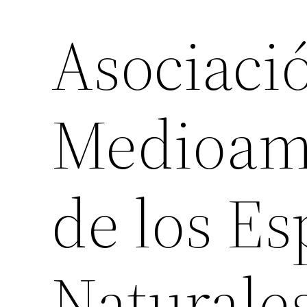
Asociaci
Medioam
de los Es
Naturale