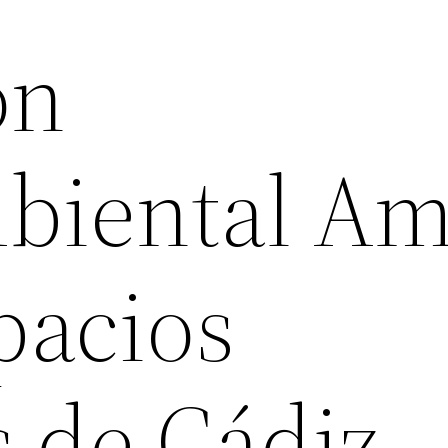
ón
biental Am
pacios
s de Cádiz