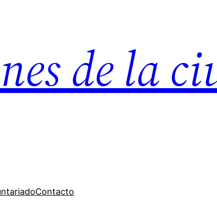
nes de la c
untariado
Contacto