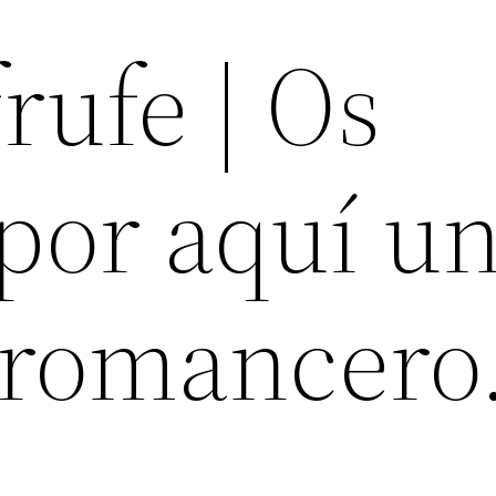
rufe | Os
por aquí u
l romancer