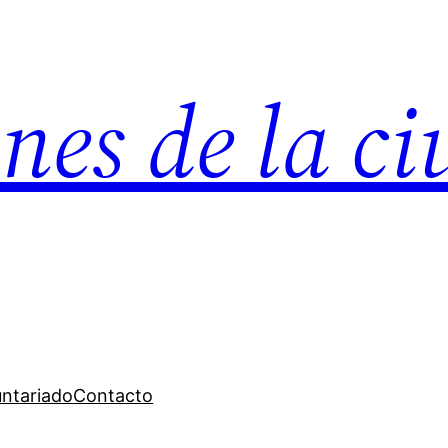
nes de la c
untariado
Contacto