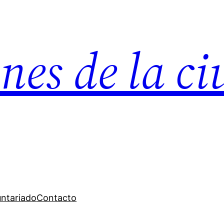
nes de la c
untariado
Contacto