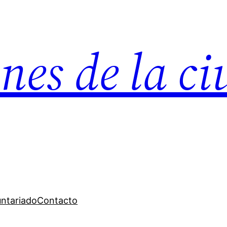
nes de la c
untariado
Contacto