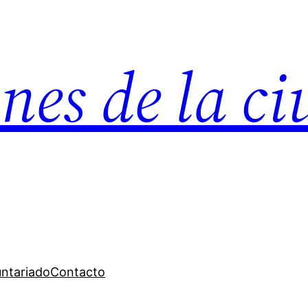
nes de la c
untariado
Contacto