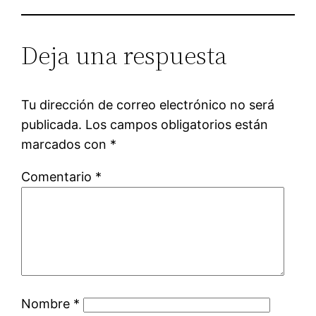
Deja una respuesta
Tu dirección de correo electrónico no será
publicada.
Los campos obligatorios están
marcados con
*
Comentario
*
Nombre
*