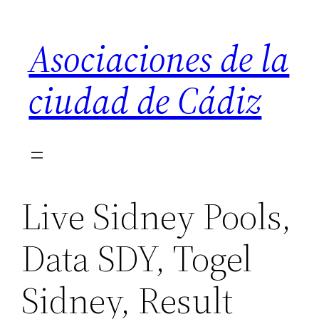
Saltar
al
Asociaciones de la
contenido
ciudad de Cádiz
Live Sidney Pools,
Data SDY, Togel
Sidney, Result