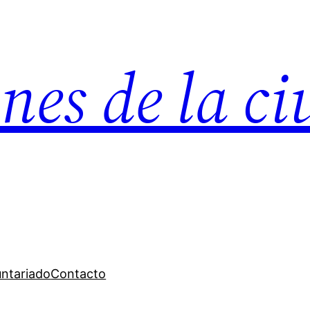
nes de la c
untariado
Contacto