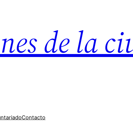
nes de la c
untariado
Contacto