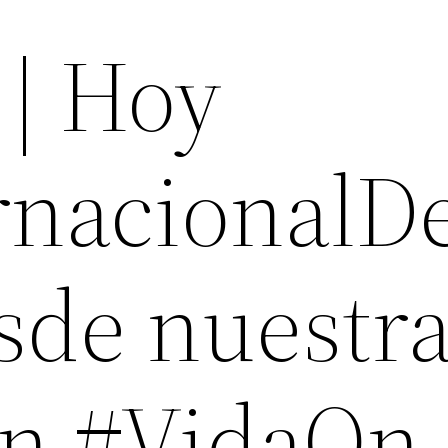
| Hoy
rnacionalD
sde nuestr
ón #VidaOn