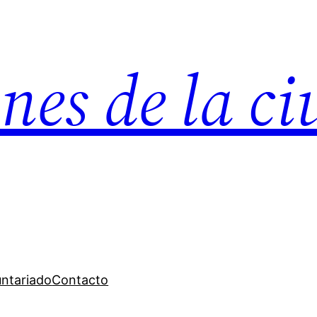
nes de la c
untariado
Contacto