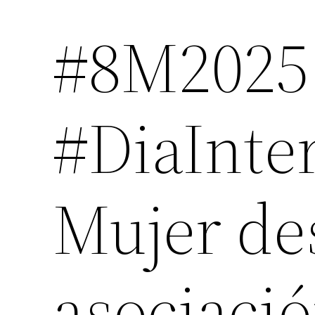
#8M2025 
#DiaInte
Mujer de
asociaci