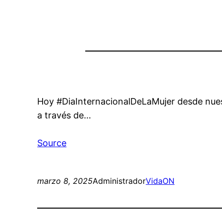
Hoy #DiaInternacionalDeLaMujer desde nues
a través de…
Source
marzo 8, 2025
Administrador
VidaON