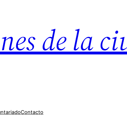
nes de la c
untariado
Contacto