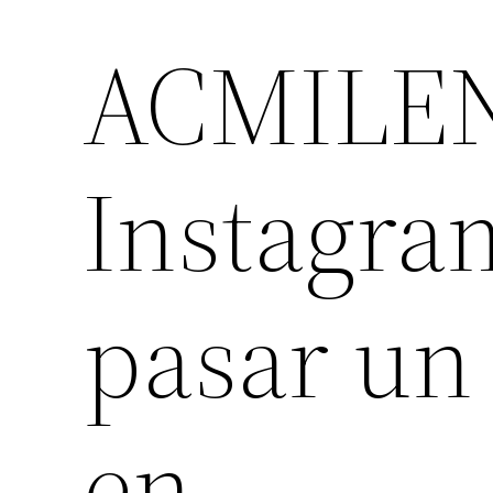
ACMILEN
Instagra
pasar un 
en…