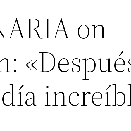
ARIA on
m: «Despué
día increíb