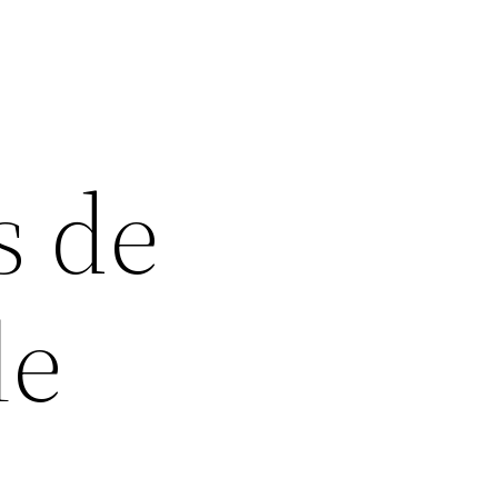
s de
le