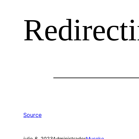
Redirec
Source
julio 8, 2023
Administrador
Museke