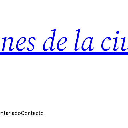
nes de la c
untariado
Contacto