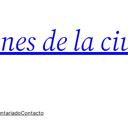
nes de la c
untariado
Contacto